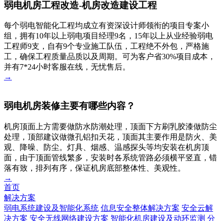
弱电机房工程改造-机房改造建设工程
每个弱电智能化工程均成立有资深设计师领衔的项目专案小
组，拥有10年以上弱电项目经理9名，15年以上从业经验弱电
工程师9支，自有9个专业施工队伍，工程绝不外包，严格施
工，确保工程质量品质以及周期。可为客户省30%项目成本，
并有7*24小时客服在线，无忧售后。
→
弱电机房装修主要有哪些内容？
机房顶面上方需要做防水防潮处理，顶面下方刷乳胶漆做防尘
处理，顶部建议做微孔铝扣天花，顶面其主要作用是防火、美
观、降噪、防尘。灯具、烟感、温感探头等均安装在机房顶
面，由于顶面管线繁多，安装时各系统管路必须横平竖直，错
落有致，排列有序，保证机房底部整体性、美观性。
→
首页
解决方案
弱电系统建设及智能化系统
信息安全整体解决方案
安全云解
决方案
安全无线网络建设方案
智能化机房建设及动环监测
分